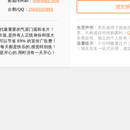
邮箱/Email：
pjfw@qq.com
企鹅/QQ：
2568303999
免责声明
：本页面用于接收
”时代最重要的气派门面和名片！
意，不构成任何收购要约！
价值,是持有人正统身份和强大
非商业性、独立的个人所有,
以节省 89% 的宣传广告费！
温馨提示
：十分钟极速过户
时每天都是快乐的,感觉特别值！
｜域名实名一站式办理，成
是开心的,用时没有一天开心！